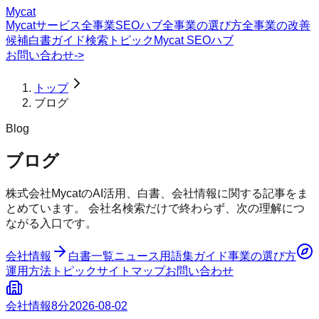
Mycat
Mycatサービス
全事業SEOハブ
全事業の選び方
全事業の改善
候補
白書
ガイド
検索トピック
Mycat SEOハブ
お問い合わせ
->
トップ
ブログ
Blog
ブログ
株式会社MycatのAI活用、白書、会社情報に関する記事をま
とめています。 会社名検索だけで終わらず、次の理解につ
ながる入口です。
会社情報
白書一覧
ニュース
用語集
ガイド
事業の選び方
運用方法
トピック
サイトマップ
お問い合わせ
会社情報
8分
2026-08-02