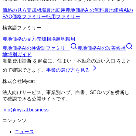
価格の見方
売却相場
農地転用
農地価格AIの無料
農地価格AIの
FAQ
価格ファミリー
転用ファミリー
検索語ファミリー
農地価格の見方
売却相場
農地転用
農地価格AI
の検索語ファミリー
農地価格AI
の改善候補
地域別ガイド
測量費用診断
を起点に、
住まい・不動産の近い入口
をまと
めて確認できます。
事業の選び方を見る
株式会社Mycat
法人向けサービス、事業別ハブ、白書、SEOハブを横断し
て確認できる公開サイトです。
info@mycat.business
コンテンツ
ニュース