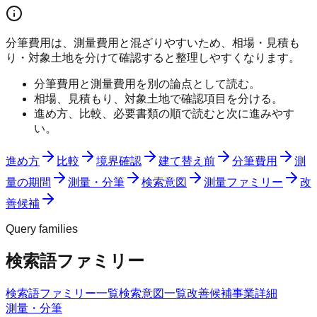
分筆費用は、測量費用と混ざりやすいため、相場・見積も
り・対象土地を分けて確認すると整理しやすくなります。
分筆費用と測量費用を別の論点として読む。
相場、見積もり、対象土地で確認項目を分ける。
進め方、比較、必要書類の順で読むと次に進みやす
い。
進め方
比較
境界確認
建て替え前
分筆費用
測
量の期間
測量・分筆
検索意図
測量ファミリー
改
善候補
Query families
検索語ファミリー
検索語ファミリー一覧
検索意図一覧
改善候補
事業詳細
測量・分筆