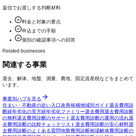
返信でお渡しする判断材料
料金と対象の要点
申込までの手順
個別の確認事項への回答
Related businesses
関連する事業
退去、解体、地盤、測量、農地、固定資産税などをまとめて
います。
事業別ハブを見る
住まい・不動産の近い入口
改善候補
地域別ガイド
退去費用診
断
経年劣化の見方
経年劣化ファミリー
退去費用
退去費用診断
の無料
退去費用診断のサポート
退去費用診断の運用の流れ
退
去費用診断の比較チェックリスト
退去費用診断の安心材料
退
去費用診断のよくある質問
地盤費用診断
相場
解体費用診断の