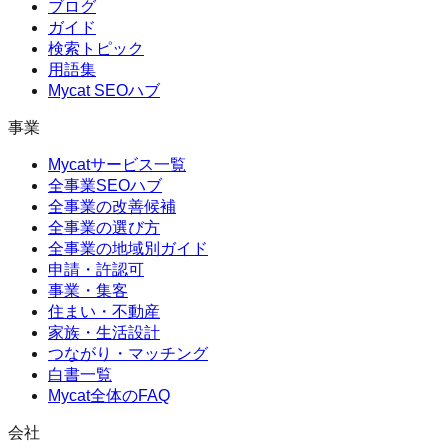
ブログ
ガイド
検索トピック
用語集
Mycat SEOハブ
事業
Mycatサービス一覧
全事業SEOハブ
全事業の改善候補
全事業の選び方
全事業の地域別ガイド
申請・許認可
事業・集客
住まい・不動産
家族・生活設計
つながり・マッチング
白書一覧
Mycat全体のFAQ
会社