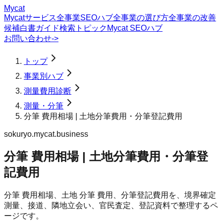
Mycat
Mycatサービス
全事業SEOハブ
全事業の選び方
全事業の改善
候補
白書
ガイド
検索トピック
Mycat SEOハブ
お問い合わせ
->
トップ
事業別ハブ
測量費用診断
測量・分筆
分筆 費用相場 | 土地分筆費用・分筆登記費用
sokuryo.mycat.business
分筆 費用相場 | 土地分筆費用・分筆登
記費用
分筆 費用相場、土地 分筆 費用、分筆登記費用を、境界確定
測量、接道、隣地立会い、官民査定、登記資料で整理するペ
ージです。