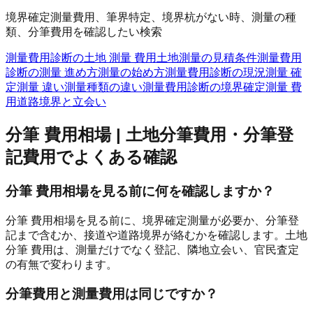
境界確定測量費用、筆界特定、境界杭がない時、測量の種
類、分筆費用を確認したい検索
測量費用診断の土地 測量 費用
土地測量の見積条件
測量費用
診断の測量 進め方
測量の始め方
測量費用診断の現況測量 確
定測量 違い
測量種類の違い
測量費用診断の境界確定測量 費
用
道路境界と立会い
分筆 費用相場 | 土地分筆費用・分筆登
記費用
でよくある確認
分筆 費用相場を見る前に何を確認しますか？
分筆 費用相場を見る前に、境界確定測量が必要か、分筆登
記まで含むか、接道や道路境界が絡むかを確認します。土地
分筆 費用は、測量だけでなく登記、隣地立会い、官民査定
の有無で変わります。
分筆費用と測量費用は同じですか？