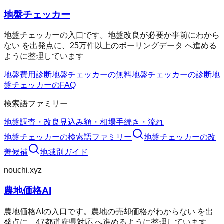
地盤チェッカー
地盤チェッカーの入口です。地盤改良が必要か事前にわから
ない を出発点に、25万件以上のボーリングデータ へ進める
ように整理しています
地盤費用診断
地盤チェッカーの無料
地盤チェッカーの診断
地
盤チェッカーのFAQ
検索語ファミリー
地盤調査・改良
見込み額・相場
手続き・流れ
地盤チェッカー
の検索語ファミリー
地盤チェッカー
の改
善候補
地域別ガイド
nouchi.xyz
農地価格AI
農地価格AIの入口です。農地の売却価格がわからない を出
発点に、47都道府県対応 へ進めるように整理しています