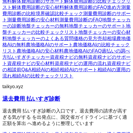
無料
解体費用診断のサポート
解体費用診断の比較チェックリ
スト
解体費用診断の安心材料
解体費用診断のFAQ
進め方
測量
費用診断の比較
境界確認
比較チェック
測量費用診断のサポー
ト
測量費用診断の安心材料
測量費用診断のFAQ
地盤チェッカ
ーの診断
地盤チェッカーの無料
地盤チェッカーのサポート
地
盤チェッカーの比較チェックリスト
地盤チェッカーの安心材
料
地盤チェッカーのよくある質問
価格の見方
売却相場
農地価
格AIの無料
農地価格AIのサポート
農地価格AIの比較チェック
リスト
農地価格AIの安心材料
農地価格AIのFAQ
過払いの調べ
方
払いすぎチェッカー
資産税ナビの無料
資産税ナビのサポー
ト
資産税ナビの安心材料
資産税ナビの運用の流れ
資産税ナビ
の相談前Q&A
相続AIの相続
相続AIのサポート
相続AIの運用の
流れ
相続AIの比較チェックリスト
taikyo.xyz
退去費用 払いすぎ診断
退去費用 払いすぎ診断の入口です。退去費用の請求が高す
ぎる気がする を出発点に、国交省ガイドラインに基づく適
正額を算出 へ進めるように整理しています