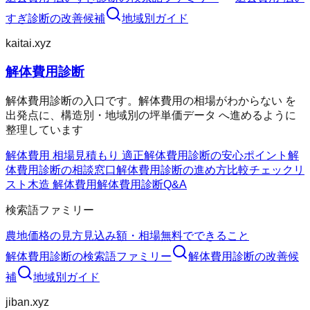
すぎ診断
の改善候補
地域別ガイド
kaitai.xyz
解体費用診断
解体費用診断の入口です。解体費用の相場がわからない を
出発点に、構造別・地域別の坪単価データ へ進めるように
整理しています
解体費用 相場
見積もり 適正
解体費用診断の安心ポイント
解
体費用診断の相談窓口
解体費用診断の進め方
比較チェックリ
スト
木造 解体費用
解体費用診断Q&A
検索語ファミリー
農地価格の見方
見込み額・相場
無料でできること
解体費用診断
の検索語ファミリー
解体費用診断
の改善候
補
地域別ガイド
jiban.xyz