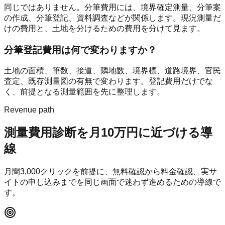
同じではありません。分筆費用には、境界確定測量、分筆案
の作成、分筆登記、資料調査などが関係します。現況測量だ
けの費用と、土地を分けるための費用を分けて見ます。
分筆登記費用は何で変わりますか？
土地の面積、筆数、接道、隣地数、境界標、道路境界、官民
査定、既存測量図の有無で変わります。登記費用だけでな
く、前提となる測量範囲を先に整理します。
Revenue path
測量費用診断
を月10万円に近づける導
線
月間
3,000
クリックを前提に、無料確認から料金確認、実サ
イトの申し込みまでを同じ画面で迷わず進めるための導線で
す。