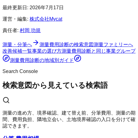
最終更新日:
2026年7月17日
運営・編集:
株式会社Mycat
責任者:
村岡 功規
測量・分筆へ
測量費用診断
の検索意図
測量ファミリーへ
改善候補一覧
事業の選び方
測量費用診断
と同じ事業グループ
測量費用診断
の地域別ガイド
Search Console
検索意図から見えている検索語
測量の進め方、境界確認、建て替え前、分筆費用、測量の期
間、費用負担、隣地立会い、土地境界確認の入口を分けて確
認できます。