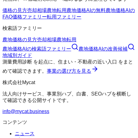
価格の見方
売却相場
農地転用
農地価格AIの無料
農地価格AIの
FAQ
価格ファミリー
転用ファミリー
検索語ファミリー
農地価格の見方
売却相場
農地転用
農地価格AI
の検索語ファミリー
農地価格AI
の改善候補
地域別ガイド
測量費用診断
を起点に、
住まい・不動産の近い入口
をまと
めて確認できます。
事業の選び方を見る
株式会社Mycat
法人向けサービス、事業別ハブ、白書、SEOハブを横断し
て確認できる公開サイトです。
info@mycat.business
コンテンツ
ニュース