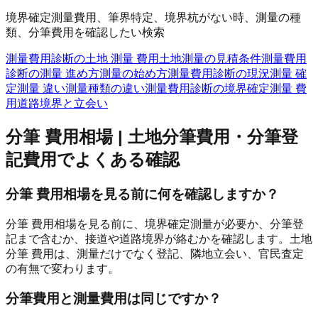
境界確定測量費用、筆界特定、境界杭がない時、測量の種
類、分筆費用を確認したい検索
測量費用診断の土地 測量 費用
土地測量の見積条件
測量費用
診断の測量 進め方
測量の始め方
測量費用診断の現況測量 確
定測量 違い
測量種類の違い
測量費用診断の境界確定測量 費
用
道路境界と立会い
分筆 費用相場 | 土地分筆費用・分筆登
記費用
でよくある確認
分筆 費用相場を見る前に何を確認しますか？
分筆 費用相場を見る前に、境界確定測量が必要か、分筆登
記まで含むか、接道や道路境界が絡むかを確認します。土地
分筆 費用は、測量だけでなく登記、隣地立会い、官民査定
の有無で変わります。
分筆費用と測量費用は同じですか？