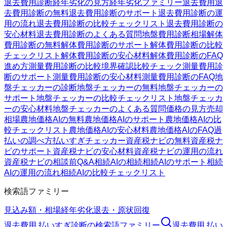
退去費用診断
経年劣化の見方
経年劣化ファミリー
退去費用
退
去費用診断の無料
退去費用診断のサポート
退去費用診断の運
用の流れ
退去費用診断の比較チェックリスト
退去費用診断の
安心材料
退去費用診断のよくある質問
地盤費用診断
相場
解体
費用診断の無料
解体費用診断のサポート
解体費用診断の比較
チェックリスト
解体費用診断の安心材料
解体費用診断のFAQ
進め方
測量費用診断の比較
境界確認
比較チェック
測量費用診
断のサポート
測量費用診断の安心材料
測量費用診断のFAQ
地
盤チェッカーの診断
地盤チェッカーの無料
地盤チェッカーの
サポート
地盤チェッカーの比較チェックリスト
地盤チェッカ
ーの安心材料
地盤チェッカーのよくある質問
価格の見方
売却
相場
農地価格AIの無料
農地価格AIのサポート
農地価格AIの比
較チェックリスト
農地価格AIの安心材料
農地価格AIのFAQ
過
払いの調べ方
払いすぎチェッカー
資産税ナビの無料
資産税ナ
ビのサポート
資産税ナビの安心材料
資産税ナビの運用の流れ
資産税ナビの相談前Q&A
相続AIの相続
相続AIのサポート
相続
AIの運用の流れ
相続AIの比較チェックリスト
検索語ファミリー
見込み額・相場
経年劣化
退去・原状回復
退去費用 払いすぎ診断
の検索語ファミリー
退去費用 払い