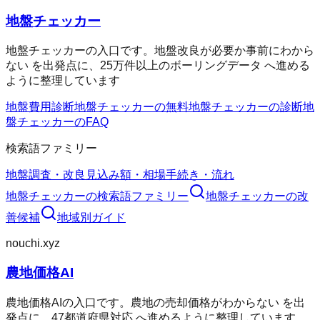
地盤チェッカー
地盤チェッカーの入口です。地盤改良が必要か事前にわから
ない を出発点に、25万件以上のボーリングデータ へ進める
ように整理しています
地盤費用診断
地盤チェッカーの無料
地盤チェッカーの診断
地
盤チェッカーのFAQ
検索語ファミリー
地盤調査・改良
見込み額・相場
手続き・流れ
地盤チェッカー
の検索語ファミリー
地盤チェッカー
の改
善候補
地域別ガイド
nouchi.xyz
農地価格AI
農地価格AIの入口です。農地の売却価格がわからない を出
発点に、47都道府県対応 へ進めるように整理しています