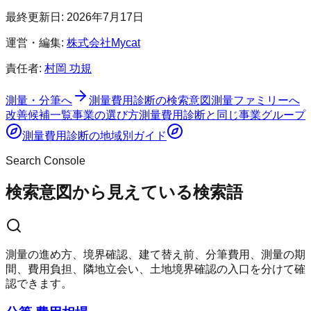
最終更新日:
2026年7月17日
運営・編集:
株式会社Mycat
責任者:
村岡 功規
測量・分筆へ
測量費用診断
の検索意図
測量ファミリーへ
改善候補一覧
事業の選び方
測量費用診断
と同じ事業グループ
測量費用診断
の地域別ガイド
Search Console
検索意図から見えている検索語
測量の進め方、境界確認、建て替え前、分筆費用、測量の期
間、費用負担、隣地立会い、土地境界確認の入口を分けて確
認できます。