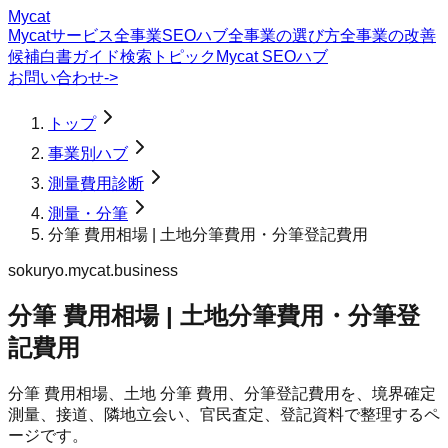
Mycat
Mycatサービス
全事業SEOハブ
全事業の選び方
全事業の改善
候補
白書
ガイド
検索トピック
Mycat SEOハブ
お問い合わせ
->
トップ
事業別ハブ
測量費用診断
測量・分筆
分筆 費用相場 | 土地分筆費用・分筆登記費用
sokuryo.mycat.business
分筆 費用相場 | 土地分筆費用・分筆登
記費用
分筆 費用相場、土地 分筆 費用、分筆登記費用を、境界確定
測量、接道、隣地立会い、官民査定、登記資料で整理するペ
ージです。