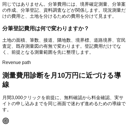
同じではありません。分筆費用には、境界確定測量、分筆案
の作成、分筆登記、資料調査などが関係します。現況測量だ
けの費用と、土地を分けるための費用を分けて見ます。
分筆登記費用は何で変わりますか？
土地の面積、筆数、接道、隣地数、境界標、道路境界、官民
査定、既存測量図の有無で変わります。登記費用だけでな
く、前提となる測量範囲を先に整理します。
Revenue path
測量費用診断
を月10万円に近づける導
線
月間
3,000
クリックを前提に、無料確認から料金確認、実サ
イトの申し込みまでを同じ画面で迷わず進めるための導線で
す。