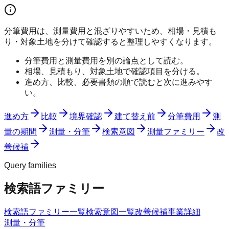
分筆費用は、測量費用と混ざりやすいため、相場・見積も
り・対象土地を分けて確認すると整理しやすくなります。
分筆費用と測量費用を別の論点として読む。
相場、見積もり、対象土地で確認項目を分ける。
進め方、比較、必要書類の順で読むと次に進みやす
い。
進め方
比較
境界確認
建て替え前
分筆費用
測
量の期間
測量・分筆
検索意図
測量ファミリー
改
善候補
Query families
検索語ファミリー
検索語ファミリー一覧
検索意図一覧
改善候補
事業詳細
測量・分筆