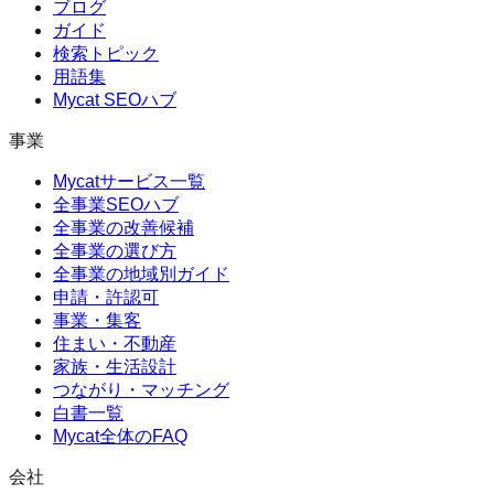
ブログ
ガイド
検索トピック
用語集
Mycat SEOハブ
事業
Mycatサービス一覧
全事業SEOハブ
全事業の改善候補
全事業の選び方
全事業の地域別ガイド
申請・許認可
事業・集客
住まい・不動産
家族・生活設計
つながり・マッチング
白書一覧
Mycat全体のFAQ
会社