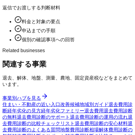
返信でお渡しする判断材料
料金と対象の要点
申込までの手順
個別の確認事項への回答
Related businesses
関連する事業
退去、解体、地盤、測量、農地、固定資産税などをまとめて
います。
事業別ハブを見る
住まい・不動産の近い入口
改善候補
地域別ガイド
退去費用診
断
経年劣化の見方
経年劣化ファミリー
退去費用
退去費用診断
の無料
退去費用診断のサポート
退去費用診断の運用の流れ
退
去費用診断の比較チェックリスト
退去費用診断の安心材料
退
去費用診断のよくある質問
地盤費用診断
相場
解体費用診断の