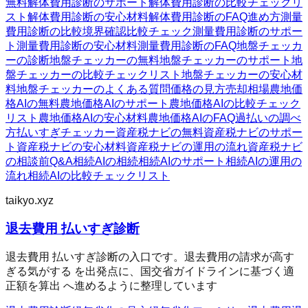
無料
解体費用診断のサポート
解体費用診断の比較チェックリ
スト
解体費用診断の安心材料
解体費用診断のFAQ
進め方
測量
費用診断の比較
境界確認
比較チェック
測量費用診断のサポー
ト
測量費用診断の安心材料
測量費用診断のFAQ
地盤チェッカ
ーの診断
地盤チェッカーの無料
地盤チェッカーのサポート
地
盤チェッカーの比較チェックリスト
地盤チェッカーの安心材
料
地盤チェッカーのよくある質問
価格の見方
売却相場
農地価
格AIの無料
農地価格AIのサポート
農地価格AIの比較チェック
リスト
農地価格AIの安心材料
農地価格AIのFAQ
過払いの調べ
方
払いすぎチェッカー
資産税ナビの無料
資産税ナビのサポー
ト
資産税ナビの安心材料
資産税ナビの運用の流れ
資産税ナビ
の相談前Q&A
相続AIの相続
相続AIのサポート
相続AIの運用の
流れ
相続AIの比較チェックリスト
taikyo.xyz
退去費用 払いすぎ診断
退去費用 払いすぎ診断の入口です。退去費用の請求が高す
ぎる気がする を出発点に、国交省ガイドラインに基づく適
正額を算出 へ進めるように整理しています