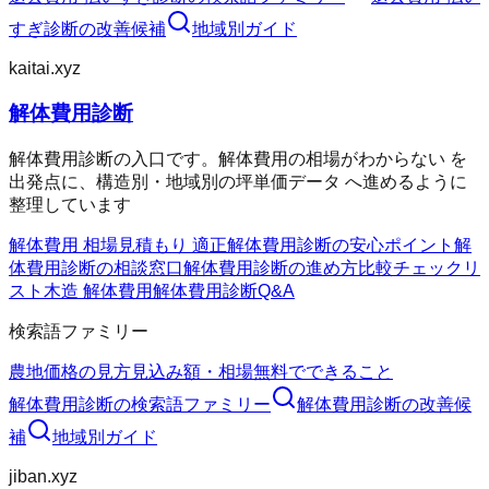
すぎ診断
の改善候補
地域別ガイド
kaitai.xyz
解体費用診断
解体費用診断の入口です。解体費用の相場がわからない を
出発点に、構造別・地域別の坪単価データ へ進めるように
整理しています
解体費用 相場
見積もり 適正
解体費用診断の安心ポイント
解
体費用診断の相談窓口
解体費用診断の進め方
比較チェックリ
スト
木造 解体費用
解体費用診断Q&A
検索語ファミリー
農地価格の見方
見込み額・相場
無料でできること
解体費用診断
の検索語ファミリー
解体費用診断
の改善候
補
地域別ガイド
jiban.xyz