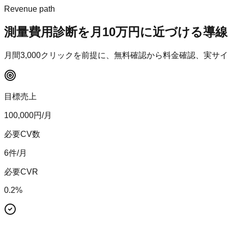
Revenue path
測量費用診断
を月10万円に近づける導線
月間
3,000
クリックを前提に、無料確認から料金確認、実サイ
目標売上
100,000
円/月
必要CV数
6
件/月
必要CVR
0.2
%