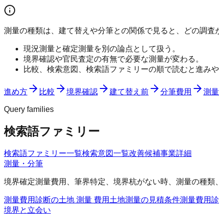
測量の種類は、建て替えや分筆との関係で見ると、どの調査
現況測量と確定測量を別の論点として扱う。
境界確認や官民査定の有無で必要な測量が変わる。
比較、検索意図、検索語ファミリーの順で読むと進みや
進め方
比較
境界確認
建て替え前
分筆費用
測量
Query families
検索語ファミリー
検索語ファミリー一覧
検索意図一覧
改善候補
事業詳細
測量・分筆
境界確定測量費用、筆界特定、境界杭がない時、測量の種類
測量費用診断の土地 測量 費用
土地測量の見積条件
測量費用診
境界と立会い