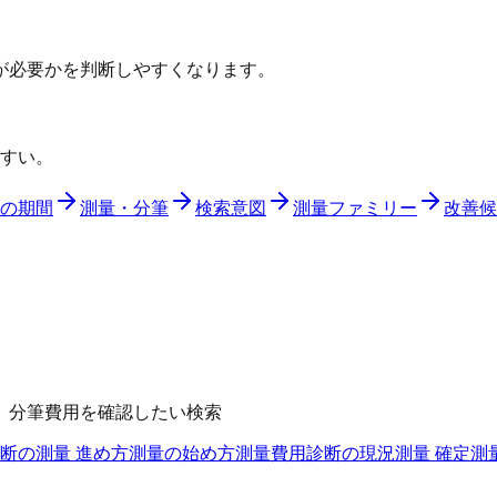
が必要かを判断しやすくなります。
すい。
の期間
測量・分筆
検索意図
測量ファミリー
改善候
、分筆費用を確認したい検索
断の測量 進め方
測量の始め方
測量費用診断の現況測量 確定測量