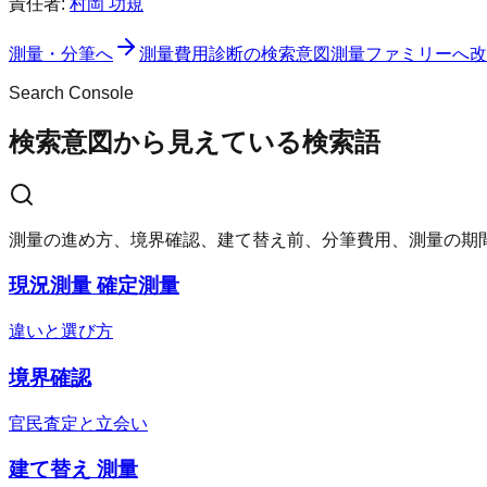
責任者:
村岡 功規
測量・分筆へ
測量費用診断
の検索意図
測量ファミリーへ
改
Search Console
検索意図から見えている検索語
測量の進め方、境界確認、建て替え前、分筆費用、測量の期
現況測量 確定測量
違いと選び方
境界確認
官民査定と立会い
建て替え 測量