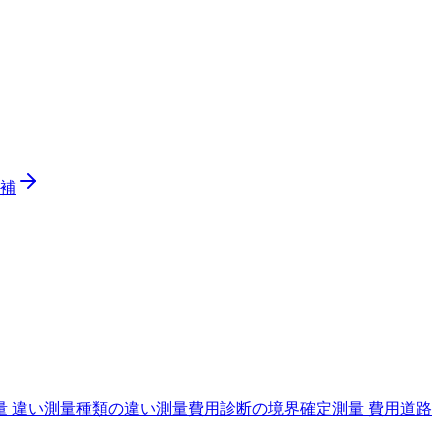
補
 違い
測量種類の違い
測量費用診断の境界確定測量 費用
道路