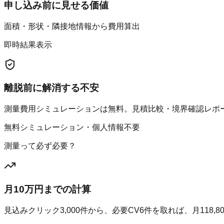
申し込み前に見せる価値
面積・形状・隣接地情報から費用算出
即時結果表示
離脱前に解消する不安
測量費用シミュレーションは無料。見積比較・境界確認レポート
無料シミュレーション・個人情報不要
測量って必ず必要？
月10万円までの計算
見込みクリック
3,000
件から、必要CV
6
件を取れば、月
118,8