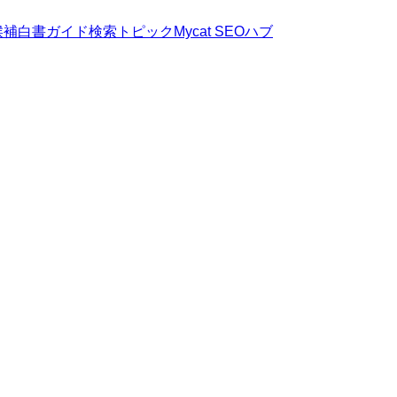
候補
白書
ガイド
検索トピック
Mycat SEOハブ