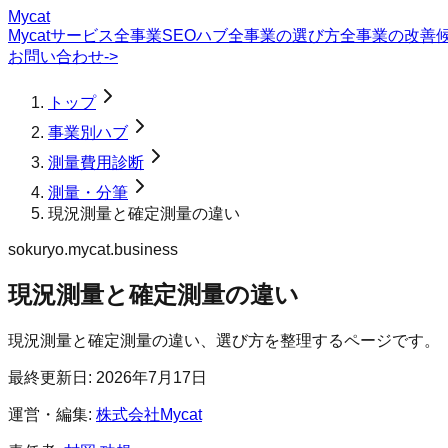
Mycat
Mycatサービス
全事業SEOハブ
全事業の選び方
全事業の改善
お問い合わせ
->
トップ
事業別ハブ
測量費用診断
測量・分筆
現況測量と確定測量の違い
sokuryo.mycat.business
現況測量と確定測量の違い
現況測量と確定測量の違い、選び方を整理するページです。
最終更新日:
2026年7月17日
運営・編集:
株式会社Mycat