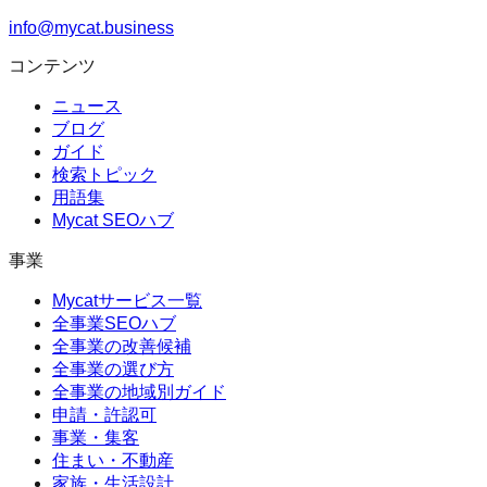
info@mycat.business
コンテンツ
ニュース
ブログ
ガイド
検索トピック
用語集
Mycat SEOハブ
事業
Mycatサービス一覧
全事業SEOハブ
全事業の改善候補
全事業の選び方
全事業の地域別ガイド
申請・許認可
事業・集客
住まい・不動産
家族・生活設計