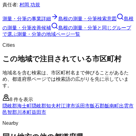
責任者:
村岡 功規
測量・分筆
の事業詳細
島根の測量・分筆検索意図
島根
の測量・分筆改善候補
島根の測量・分筆と同じグループ
で選ぶ
測量・分筆の地域ページ一覧
Cities
この地域で注目されている市区町村
地域名を含む検索は、市区町村名まで伸びることがあるた
め、都道府県ページでは検索語の広がりを先に示していま
す。
8
件を表示
隠岐郡海士町
隠岐郡知夫村
江津市
浜田市
飯石郡飯南町
出雲市
邑智郡川本町
益田市
Nearby