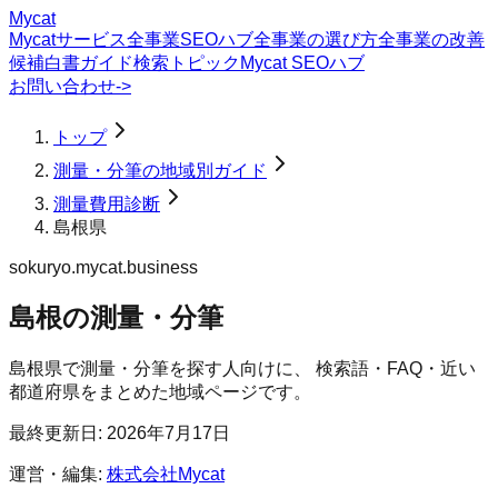
Mycat
Mycatサービス
全事業SEOハブ
全事業の選び方
全事業の改善
候補
白書
ガイド
検索トピック
Mycat SEOハブ
お問い合わせ
->
トップ
測量・分筆の地域別ガイド
測量費用診断
島根県
sokuryo.mycat.business
島根の測量・分筆
島根県
で
測量・分筆
を探す人向けに、 検索語・FAQ・近い
都道府県をまとめた地域ページです。
最終更新日:
2026年7月17日
運営・編集:
株式会社Mycat