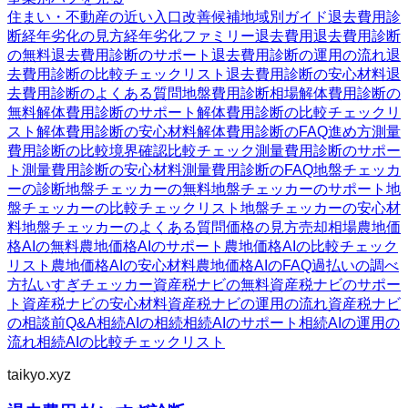
住まい・不動産の近い入口
改善候補
地域別ガイド
退去費用診
断
経年劣化の見方
経年劣化ファミリー
退去費用
退去費用診断
の無料
退去費用診断のサポート
退去費用診断の運用の流れ
退
去費用診断の比較チェックリスト
退去費用診断の安心材料
退
去費用診断のよくある質問
地盤費用診断
相場
解体費用診断の
無料
解体費用診断のサポート
解体費用診断の比較チェックリ
スト
解体費用診断の安心材料
解体費用診断のFAQ
進め方
測量
費用診断の比較
境界確認
比較チェック
測量費用診断のサポー
ト
測量費用診断の安心材料
測量費用診断のFAQ
地盤チェッカ
ーの診断
地盤チェッカーの無料
地盤チェッカーのサポート
地
盤チェッカーの比較チェックリスト
地盤チェッカーの安心材
料
地盤チェッカーのよくある質問
価格の見方
売却相場
農地価
格AIの無料
農地価格AIのサポート
農地価格AIの比較チェック
リスト
農地価格AIの安心材料
農地価格AIのFAQ
過払いの調べ
方
払いすぎチェッカー
資産税ナビの無料
資産税ナビのサポー
ト
資産税ナビの安心材料
資産税ナビの運用の流れ
資産税ナビ
の相談前Q&A
相続AIの相続
相続AIのサポート
相続AIの運用の
流れ
相続AIの比較チェックリスト
taikyo.xyz