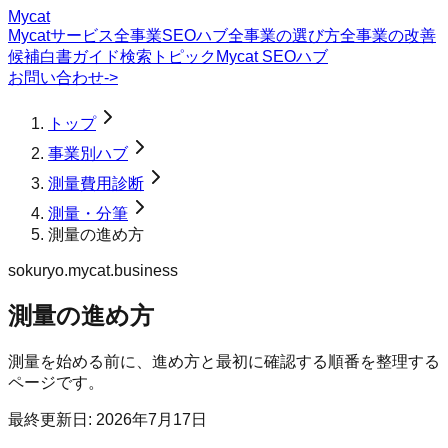
Mycat
Mycatサービス
全事業SEOハブ
全事業の選び方
全事業の改善
候補
白書
ガイド
検索トピック
Mycat SEOハブ
お問い合わせ
->
トップ
事業別ハブ
測量費用診断
測量・分筆
測量の進め方
sokuryo.mycat.business
測量の進め方
測量を始める前に、進め方と最初に確認する順番を整理する
ページです。
最終更新日:
2026年7月17日