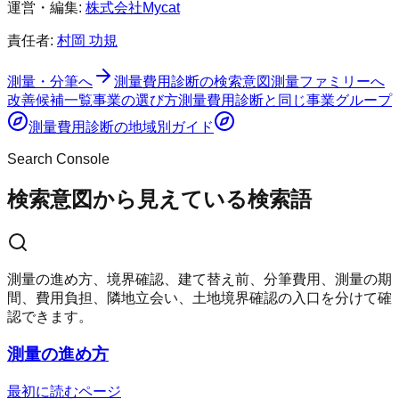
運営・編集:
株式会社Mycat
責任者:
村岡 功規
測量・分筆へ
測量費用診断
の検索意図
測量ファミリーへ
改善候補一覧
事業の選び方
測量費用診断
と同じ事業グループ
測量費用診断
の地域別ガイド
Search Console
検索意図から見えている検索語
測量の進め方、境界確認、建て替え前、分筆費用、測量の期
間、費用負担、隣地立会い、土地境界確認の入口を分けて確
認できます。
測量の進め方
最初に読むページ