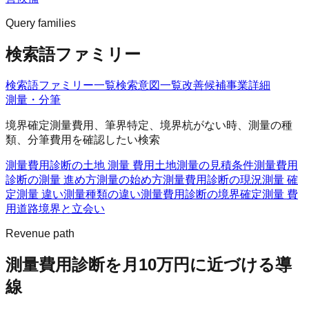
Query families
検索語ファミリー
検索語ファミリー一覧
検索意図一覧
改善候補
事業詳細
測量・分筆
境界確定測量費用、筆界特定、境界杭がない時、測量の種
類、分筆費用を確認したい検索
測量費用診断の土地 測量 費用
土地測量の見積条件
測量費用
診断の測量 進め方
測量の始め方
測量費用診断の現況測量 確
定測量 違い
測量種類の違い
測量費用診断の境界確定測量 費
用
道路境界と立会い
Revenue path
測量費用診断
を月10万円に近づける導
線