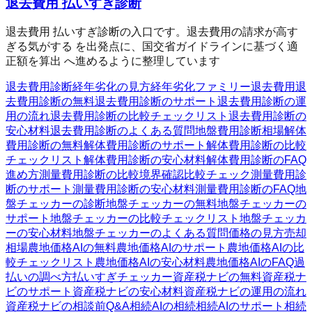
退去費用 払いすぎ診断
退去費用 払いすぎ診断の入口です。退去費用の請求が高す
ぎる気がする を出発点に、国交省ガイドラインに基づく適
正額を算出 へ進めるように整理しています
退去費用診断
経年劣化の見方
経年劣化ファミリー
退去費用
退
去費用診断の無料
退去費用診断のサポート
退去費用診断の運
用の流れ
退去費用診断の比較チェックリスト
退去費用診断の
安心材料
退去費用診断のよくある質問
地盤費用診断
相場
解体
費用診断の無料
解体費用診断のサポート
解体費用診断の比較
チェックリスト
解体費用診断の安心材料
解体費用診断のFAQ
進め方
測量費用診断の比較
境界確認
比較チェック
測量費用診
断のサポート
測量費用診断の安心材料
測量費用診断のFAQ
地
盤チェッカーの診断
地盤チェッカーの無料
地盤チェッカーの
サポート
地盤チェッカーの比較チェックリスト
地盤チェッカ
ーの安心材料
地盤チェッカーのよくある質問
価格の見方
売却
相場
農地価格AIの無料
農地価格AIのサポート
農地価格AIの比
較チェックリスト
農地価格AIの安心材料
農地価格AIのFAQ
過
払いの調べ方
払いすぎチェッカー
資産税ナビの無料
資産税ナ
ビのサポート
資産税ナビの安心材料
資産税ナビの運用の流れ
資産税ナビの相談前Q&A
相続AIの相続
相続AIのサポート
相続