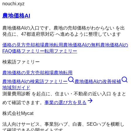
nouchi.xyz
農地価格AI
農地価格AIの入口です。農地の売却価格がわからない を出
発点に、47都道府県対応 へ進めるように整理しています
価格の見方
売却相場
農地転用
農地価格AIの無料
農地価格AIの
FAQ
価格ファミリー
転用ファミリー
検索語ファミリー
農地価格の見方
売却相場
農地転用
農地価格AI
の検索語ファミリー
農地価格AI
の改善候補
地域別ガイド
測量費用診断
を起点に、
住まい・不動産の近い入口
をまと
めて確認できます。
事業の選び方を見る
株式会社Mycat
法人向けサービス、事業別ハブ、白書、SEOハブを横断し
て確認できる公開サイトです。