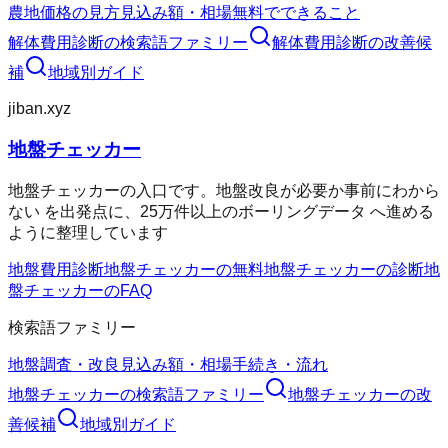
農地価格の見方
見込み額・相場
無料でできること
解体費用診断
の検索語ファミリー
解体費用診断
の改善候
補
地域別ガイド
jiban.xyz
地盤チェッカー
地盤チェッカーの入口です。地盤改良が必要か事前にわから
ない を出発点に、25万件以上のボーリングデータ へ進める
ように整理しています
地盤費用診断
地盤チェッカーの無料
地盤チェッカーの診断
地
盤チェッカーのFAQ
検索語ファミリー
地盤調査・改良
見込み額・相場
手続き・流れ
地盤チェッカー
の検索語ファミリー
地盤チェッカー
の改
善候補
地域別ガイド