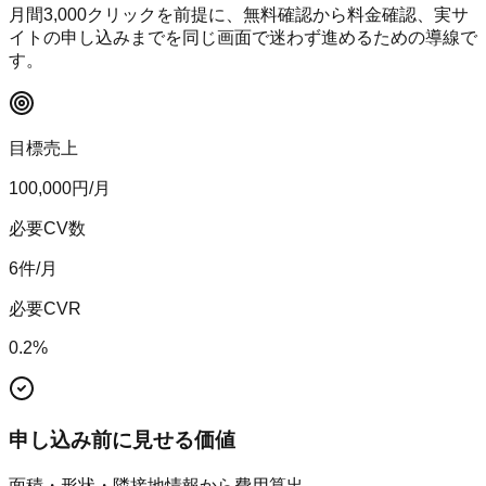
月間
3,000
クリックを前提に、無料確認から料金確認、実サ
イトの申し込みまでを同じ画面で迷わず進めるための導線で
す。
目標売上
100,000
円/月
必要CV数
6
件/月
必要CVR
0.2
%
申し込み前に見せる価値
面積・形状・隣接地情報から費用算出