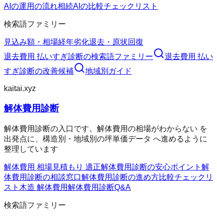
AIの運用の流れ
相続AIの比較チェックリスト
検索語ファミリー
見込み額・相場
経年劣化
退去・原状回復
退去費用 払いすぎ診断
の検索語ファミリー
退去費用 払い
すぎ診断
の改善候補
地域別ガイド
kaitai.xyz
解体費用診断
解体費用診断の入口です。解体費用の相場がわからない を
出発点に、構造別・地域別の坪単価データ へ進めるように
整理しています
解体費用 相場
見積もり 適正
解体費用診断の安心ポイント
解
体費用診断の相談窓口
解体費用診断の進め方
比較チェックリ
スト
木造 解体費用
解体費用診断Q&A
検索語ファミリー