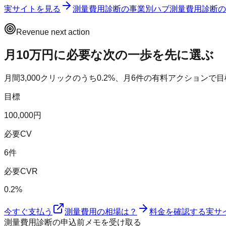
実サイトを見る
測量費用診断
の事業別ハブ
測量費用診断
の
Revenue next action
月10万円に必要な次の一歩を先に選ぶ
月間
3,000
クリックのうち
0.2
%、月
6
件の有料アクションで目
目標
100,000円
必要CV
6件
必要CVR
0.2%
今すぐ支払う
測量費用の相場は？
料金を確認する
実サ
測量費用診断の申込前メモを受け取る