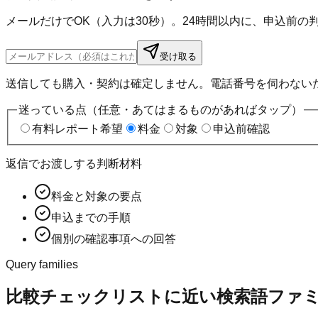
メールだけでOK（入力は30秒）。24時間以内に、申込前
受け取る
送信しても購入・契約は確定しません。電話番号を伺わない
迷っている点（任意・あてはまるものがあればタップ）
有料レポート希望
料金
対象
申込前確認
返信でお渡しする判断材料
料金と対象の要点
申込までの手順
個別の確認事項への回答
Query families
比較チェックリストに近い検索語ファ