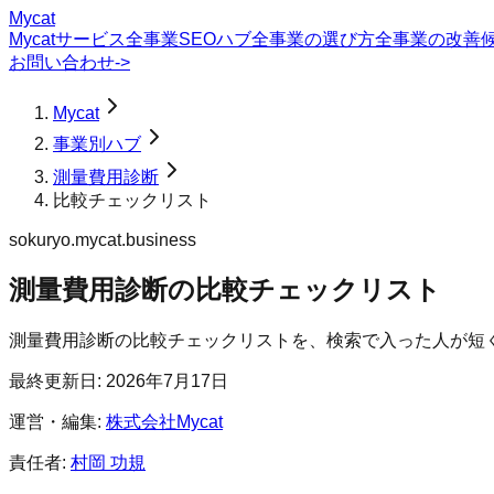
Mycat
Mycatサービス
全事業SEOハブ
全事業の選び方
全事業の改善
お問い合わせ
->
Mycat
事業別ハブ
測量費用診断
比較チェックリスト
sokuryo.mycat.business
測量費用診断
の
比較チェックリスト
測量費用診断の比較チェックリストを、検索で入った人が短
最終更新日:
2026年7月17日
運営・編集:
株式会社Mycat
責任者:
村岡 功規