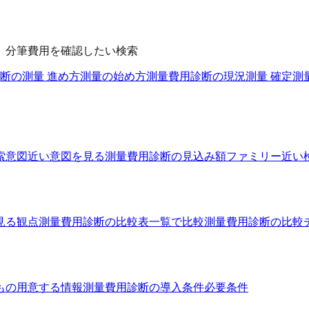
、分筆費用を確認したい検索
断の測量 進め方
測量の始め方
測量費用診断の現況測量 確定測量
索意図
近い意図を見る
測量費用診断の見込み額ファミリー
近い
見る観点
測量費用診断の比較表
一覧で比較
測量費用診断の比較
もの
用意する情報
測量費用診断の導入条件
必要条件