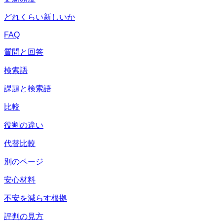
どれくらい新しいか
FAQ
質問と回答
検索語
課題と検索語
比較
役割の違い
代替比較
別のページ
安心材料
不安を減らす根拠
評判の見方