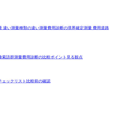
 違い
測量種類の違い
測量費用診断の境界確定測量 費用
道路
検索語群
測量費用診断の比較ポイント
見る観点
チェックリスト
比較前の確認