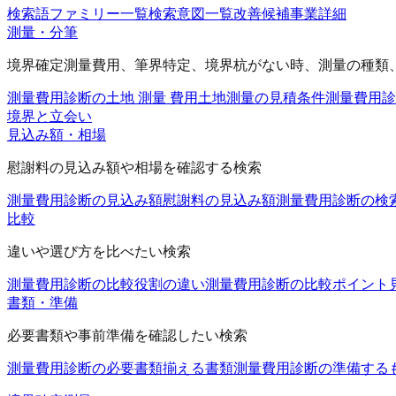
検索語ファミリー一覧
検索意図一覧
改善候補
事業詳細
測量・分筆
境界確定測量費用、筆界特定、境界杭がない時、測量の種類
測量費用診断の土地 測量 費用
土地測量の見積条件
測量費用診
境界と立会い
見込み額・相場
慰謝料の見込み額や相場を確認する検索
測量費用診断の見込み額
慰謝料の見込み額
測量費用診断の検
比較
違いや選び方を比べたい検索
測量費用診断の比較
役割の違い
測量費用診断の比較ポイント
書類・準備
必要書類や事前準備を確認したい検索
測量費用診断の必要書類
揃える書類
測量費用診断の準備する