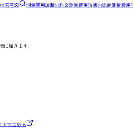
検索意図
測量費用診断
の料金
測量費用診断
の比較
測量費用
標に届きます。
イトで進める