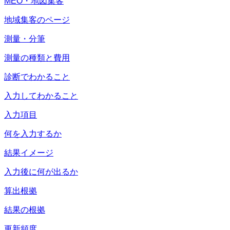
MEO・地図集客
地域集客のページ
測量・分筆
測量の種類と費用
診断でわかること
入力してわかること
入力項目
何を入力するか
結果イメージ
入力後に何が出るか
算出根拠
結果の根拠
更新頻度