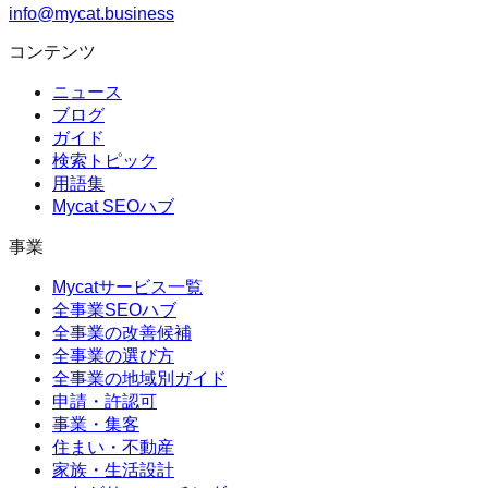
info@mycat.business
コンテンツ
ニュース
ブログ
ガイド
検索トピック
用語集
Mycat SEOハブ
事業
Mycatサービス一覧
全事業SEOハブ
全事業の改善候補
全事業の選び方
全事業の地域別ガイド
申請・許認可
事業・集客
住まい・不動産
家族・生活設計