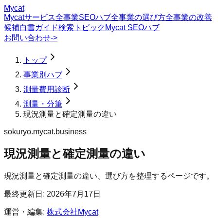
Mycat
Mycatサービス
全事業SEOハブ
全事業の選び方
全事業の改善
候補
白書
ガイド
検索トピック
Mycat SEOハブ
お問い合わせ
->
トップ
事業別ハブ
測量費用診断
測量・分筆
現況測量と確定測量の違い
sokuryo.mycat.business
現況測量と確定測量の違い
現況測量と確定測量の違い、選び方を整理するページです。
最終更新日:
2026年7月17日
運営・編集:
株式会社Mycat