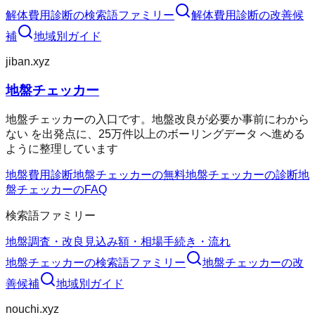
解体費用診断
の検索語ファミリー
解体費用診断
の改善候
補
地域別ガイド
jiban.xyz
地盤チェッカー
地盤チェッカーの入口です。地盤改良が必要か事前にわから
ない を出発点に、25万件以上のボーリングデータ へ進める
ように整理しています
地盤費用診断
地盤チェッカーの無料
地盤チェッカーの診断
地
盤チェッカーのFAQ
検索語ファミリー
地盤調査・改良
見込み額・相場
手続き・流れ
地盤チェッカー
の検索語ファミリー
地盤チェッカー
の改
善候補
地域別ガイド
nouchi.xyz