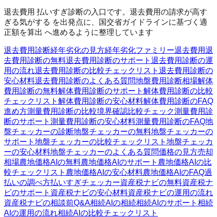
退去費用 払いすぎ診断の入口です。退去費用の請求が高す
ぎる気がする を出発点に、国交省ガイドラインに基づく適
正額を算出 へ進めるように整理しています
退去費用診断
経年劣化の見方
経年劣化ファミリー
退去費用
退
去費用診断の無料
退去費用診断のサポート
退去費用診断の運
用の流れ
退去費用診断の比較チェックリスト
退去費用診断の
安心材料
退去費用診断のよくある質問
地盤費用診断
相場
解体
費用診断の無料
解体費用診断のサポート
解体費用診断の比較
チェックリスト
解体費用診断の安心材料
解体費用診断のFAQ
進め方
測量費用診断の比較
境界確認
比較チェック
測量費用診
断のサポート
測量費用診断の安心材料
測量費用診断のFAQ
地
盤チェッカーの診断
地盤チェッカーの無料
地盤チェッカーの
サポート
地盤チェッカーの比較チェックリスト
地盤チェッカ
ーの安心材料
地盤チェッカーのよくある質問
価格の見方
売却
相場
農地価格AIの無料
農地価格AIのサポート
農地価格AIの比
較チェックリスト
農地価格AIの安心材料
農地価格AIのFAQ
過
払いの調べ方
払いすぎチェッカー
資産税ナビの無料
資産税ナ
ビのサポート
資産税ナビの安心材料
資産税ナビの運用の流れ
資産税ナビの相談前Q&A
相続AIの相続
相続AIのサポート
相続
AIの運用の流れ
相続AIの比較チェックリスト