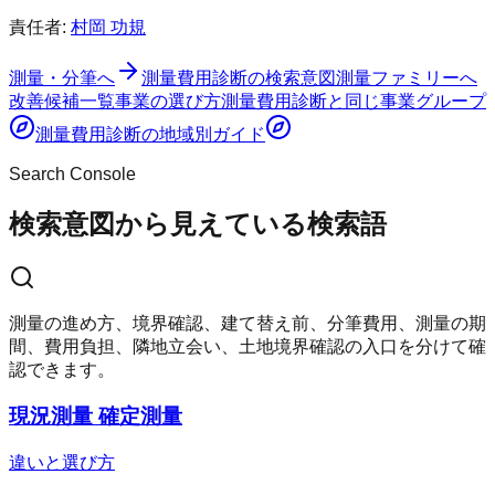
責任者:
村岡 功規
測量・分筆へ
測量費用診断
の検索意図
測量ファミリーへ
改善候補一覧
事業の選び方
測量費用診断
と同じ事業グループ
測量費用診断
の地域別ガイド
Search Console
検索意図から見えている検索語
測量の進め方、境界確認、建て替え前、分筆費用、測量の期
間、費用負担、隣地立会い、土地境界確認の入口を分けて確
認できます。
現況測量 確定測量
違いと選び方