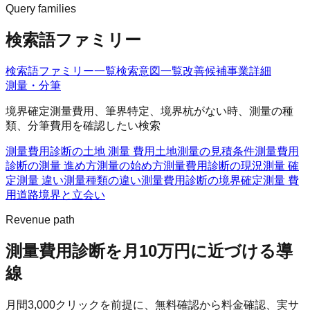
Query families
検索語ファミリー
検索語ファミリー一覧
検索意図一覧
改善候補
事業詳細
測量・分筆
境界確定測量費用、筆界特定、境界杭がない時、測量の種
類、分筆費用を確認したい検索
測量費用診断の土地 測量 費用
土地測量の見積条件
測量費用
診断の測量 進め方
測量の始め方
測量費用診断の現況測量 確
定測量 違い
測量種類の違い
測量費用診断の境界確定測量 費
用
道路境界と立会い
Revenue path
測量費用診断
を月10万円に近づける導
線
月間
3,000
クリックを前提に、無料確認から料金確認、実サ