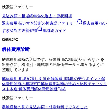
検索語ファミリー
見込み額・相場
経年劣化
退去・原状回復
退去費用 払いすぎ診断
の検索語ファミリー
退去費用 払い
すぎ診断
の改善候補
地域別ガイド
kaitai.xyz
解体費用診断
解体費用診断の入口です。解体費用の相場がわからない を
出発点に、構造別・地域別の坪単価データ へ進めるように
整理しています
解体費用 相場
見積もり 適正
解体費用診断の安心ポイント
解
体費用診断の相談窓口
解体費用診断の進め方
比較チェックリ
スト
木造 解体費用
解体費用診断Q&A
検索語ファミリー
農地価格の見方
見込み額・相場
無料でできること