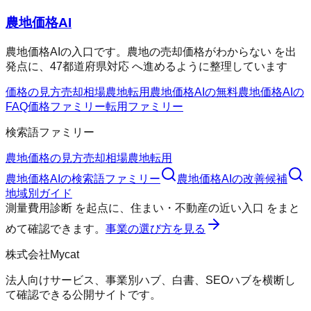
農地価格AI
農地価格AIの入口です。農地の売却価格がわからない を出
発点に、47都道府県対応 へ進めるように整理しています
価格の見方
売却相場
農地転用
農地価格AIの無料
農地価格AIの
FAQ
価格ファミリー
転用ファミリー
検索語ファミリー
農地価格の見方
売却相場
農地転用
農地価格AI
の検索語ファミリー
農地価格AI
の改善候補
地域別ガイド
測量費用診断
を起点に、
住まい・不動産の近い入口
をまと
めて確認できます。
事業の選び方を見る
株式会社Mycat
法人向けサービス、事業別ハブ、白書、SEOハブを横断し
て確認できる公開サイトです。