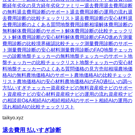
断
経年劣化の見方
経年劣化ファミリー
退去費用
退去費用診断
の無料
退去費用診断のサポート
退去費用診断の運用の流れ
退
去費用診断の比較チェックリスト
退去費用診断の安心材料
退
去費用診断のよくある質問
地盤費用診断
相場
解体費用診断の
無料
解体費用診断のサポート
解体費用診断の比較チェックリ
スト
解体費用診断の安心材料
解体費用診断のFAQ
進め方
測量
費用診断の比較
境界確認
比較チェック
測量費用診断のサポー
ト
測量費用診断の安心材料
測量費用診断のFAQ
地盤チェッカ
ーの診断
地盤チェッカーの無料
地盤チェッカーのサポート
地
盤チェッカーの比較チェックリスト
地盤チェッカーの安心材
料
地盤チェッカーのよくある質問
価格の見方
売却相場
農地価
格AIの無料
農地価格AIのサポート
農地価格AIの比較チェック
リスト
農地価格AIの安心材料
農地価格AIのFAQ
過払いの調べ
方
払いすぎチェッカー
資産税ナビの無料
資産税ナビのサポー
ト
資産税ナビの安心材料
資産税ナビの運用の流れ
資産税ナビ
の相談前Q&A
相続AIの相続
相続AIのサポート
相続AIの運用の
流れ
相続AIの比較チェックリスト
taikyo.xyz
退去費用 払いすぎ診断