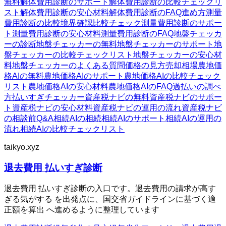
無料
解体費用診断のサポート
解体費用診断の比較チェックリ
スト
解体費用診断の安心材料
解体費用診断のFAQ
進め方
測量
費用診断の比較
境界確認
比較チェック
測量費用診断のサポー
ト
測量費用診断の安心材料
測量費用診断のFAQ
地盤チェッカ
ーの診断
地盤チェッカーの無料
地盤チェッカーのサポート
地
盤チェッカーの比較チェックリスト
地盤チェッカーの安心材
料
地盤チェッカーのよくある質問
価格の見方
売却相場
農地価
格AIの無料
農地価格AIのサポート
農地価格AIの比較チェック
リスト
農地価格AIの安心材料
農地価格AIのFAQ
過払いの調べ
方
払いすぎチェッカー
資産税ナビの無料
資産税ナビのサポー
ト
資産税ナビの安心材料
資産税ナビの運用の流れ
資産税ナビ
の相談前Q&A
相続AIの相続
相続AIのサポート
相続AIの運用の
流れ
相続AIの比較チェックリスト
taikyo.xyz
退去費用 払いすぎ診断
退去費用 払いすぎ診断の入口です。退去費用の請求が高す
ぎる気がする を出発点に、国交省ガイドラインに基づく適
正額を算出 へ進めるように整理しています