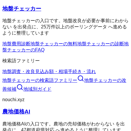
地盤チェッカー
地盤チェッカーの入口です。地盤改良が必要か事前にわから
ない を出発点に、25万件以上のボーリングデータ へ進める
ように整理しています
地盤費用診断
地盤チェッカーの無料
地盤チェッカーの診断
地
盤チェッカーのFAQ
検索語ファミリー
地盤調査・改良
見込み額・相場
手続き・流れ
地盤チェッカー
の検索語ファミリー
地盤チェッカー
の改
善候補
地域別ガイド
nouchi.xyz
農地価格AI
農地価格AIの入口です。農地の売却価格がわからない を出
発点に、47都道府県対応 へ進めるように整理しています