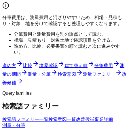
分筆費用は、測量費用と混ざりやすいため、相場・見積も
り・対象土地を分けて確認すると整理しやすくなります。
分筆費用と測量費用を別の論点として読む。
相場、見積もり、対象土地で確認項目を分ける。
進め方、比較、必要書類の順で読むと次に進みやす
い。
進め方
比較
境界確認
建て替え前
分筆費用
測
量の期間
測量・分筆
検索意図
測量ファミリー
改
善候補
Query families
検索語ファミリー
検索語ファミリー一覧
検索意図一覧
改善候補
事業詳細
測量・分筆