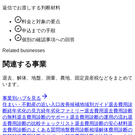
返信でお渡しする判断材料
料金と対象の要点
申込までの手順
個別の確認事項への回答
Related businesses
関連する事業
退去、解体、地盤、測量、農地、固定資産税などをまとめて
います。
事業別ハブを見る
住まい・不動産の近い入口
改善候補
地域別ガイド
退去費用診
断
経年劣化の見方
経年劣化ファミリー
退去費用
退去費用診断
の無料
退去費用診断のサポート
退去費用診断の運用の流れ
退
去費用診断の比較チェックリスト
退去費用診断の安心材料
退
去費用診断のよくある質問
地盤費用診断
相場
解体費用診断の