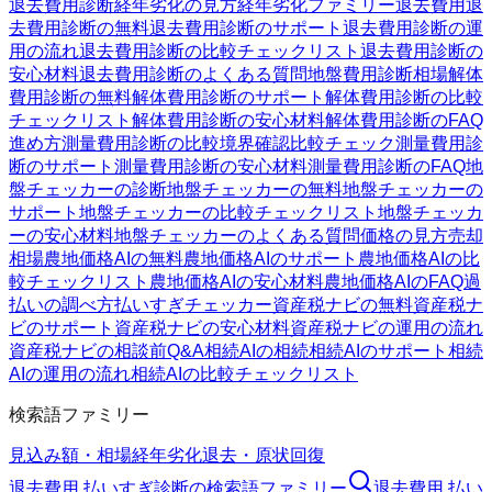
退去費用診断
経年劣化の見方
経年劣化ファミリー
退去費用
退
去費用診断の無料
退去費用診断のサポート
退去費用診断の運
用の流れ
退去費用診断の比較チェックリスト
退去費用診断の
安心材料
退去費用診断のよくある質問
地盤費用診断
相場
解体
費用診断の無料
解体費用診断のサポート
解体費用診断の比較
チェックリスト
解体費用診断の安心材料
解体費用診断のFAQ
進め方
測量費用診断の比較
境界確認
比較チェック
測量費用診
断のサポート
測量費用診断の安心材料
測量費用診断のFAQ
地
盤チェッカーの診断
地盤チェッカーの無料
地盤チェッカーの
サポート
地盤チェッカーの比較チェックリスト
地盤チェッカ
ーの安心材料
地盤チェッカーのよくある質問
価格の見方
売却
相場
農地価格AIの無料
農地価格AIのサポート
農地価格AIの比
較チェックリスト
農地価格AIの安心材料
農地価格AIのFAQ
過
払いの調べ方
払いすぎチェッカー
資産税ナビの無料
資産税ナ
ビのサポート
資産税ナビの安心材料
資産税ナビの運用の流れ
資産税ナビの相談前Q&A
相続AIの相続
相続AIのサポート
相続
AIの運用の流れ
相続AIの比較チェックリスト
検索語ファミリー
見込み額・相場
経年劣化
退去・原状回復
退去費用 払いすぎ診断
の検索語ファミリー
退去費用 払い