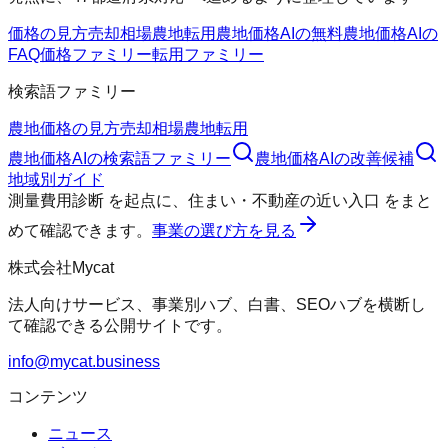
価格の見方
売却相場
農地転用
農地価格AIの無料
農地価格AIの
FAQ
価格ファミリー
転用ファミリー
検索語ファミリー
農地価格の見方
売却相場
農地転用
農地価格AI
の検索語ファミリー
農地価格AI
の改善候補
地域別ガイド
測量費用診断
を起点に、
住まい・不動産の近い入口
をまと
めて確認できます。
事業の選び方を見る
株式会社Mycat
法人向けサービス、事業別ハブ、白書、SEOハブを横断し
て確認できる公開サイトです。
info@mycat.business
コンテンツ
ニュース