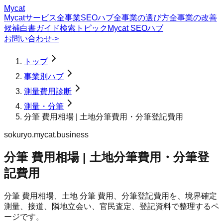
Mycat
Mycatサービス
全事業SEOハブ
全事業の選び方
全事業の改善
候補
白書
ガイド
検索トピック
Mycat SEOハブ
お問い合わせ
->
トップ
事業別ハブ
測量費用診断
測量・分筆
分筆 費用相場 | 土地分筆費用・分筆登記費用
sokuryo.mycat.business
分筆 費用相場 | 土地分筆費用・分筆登
記費用
分筆 費用相場、土地 分筆 費用、分筆登記費用を、境界確定
測量、接道、隣地立会い、官民査定、登記資料で整理するペ
ージです。