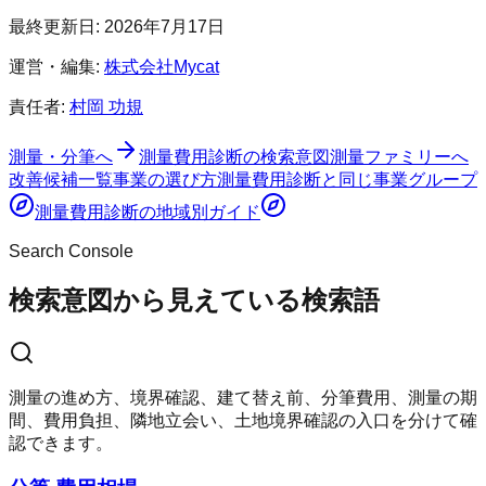
最終更新日:
2026年7月17日
運営・編集:
株式会社Mycat
責任者:
村岡 功規
測量・分筆へ
測量費用診断
の検索意図
測量ファミリーへ
改善候補一覧
事業の選び方
測量費用診断
と同じ事業グループ
測量費用診断
の地域別ガイド
Search Console
検索意図から見えている検索語
測量の進め方、境界確認、建て替え前、分筆費用、測量の期
間、費用負担、隣地立会い、土地境界確認の入口を分けて確
認できます。