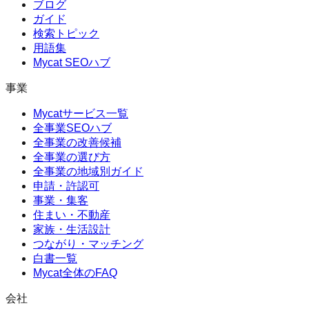
ブログ
ガイド
検索トピック
用語集
Mycat SEOハブ
事業
Mycatサービス一覧
全事業SEOハブ
全事業の改善候補
全事業の選び方
全事業の地域別ガイド
申請・許認可
事業・集客
住まい・不動産
家族・生活設計
つながり・マッチング
白書一覧
Mycat全体のFAQ
会社