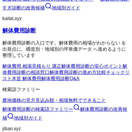
すぎ診断
の改善候補
地域別ガイド
kaitai.xyz
解体費用診断
解体費用診断の入口です。解体費用の相場がわからない を
出発点に、構造別・地域別の坪単価データ へ進めるように
整理しています
解体費用 相場
見積もり 適正
解体費用診断の安心ポイント
解
体費用診断の相談窓口
解体費用診断の進め方
比較チェックリ
スト
木造 解体費用
解体費用診断Q&A
検索語ファミリー
農地価格の見方
見込み額・相場
無料でできること
解体費用診断
の検索語ファミリー
解体費用診断
の改善候
補
地域別ガイド
jiban.xyz