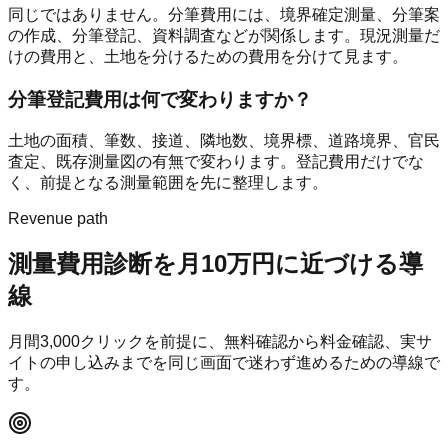
同じではありません。分筆費用には、境界確定測量、分筆案
の作成、分筆登記、資料調査などが関係します。現況測量だ
けの費用と、土地を分けるための費用を分けて見ます。
分筆登記費用は何で変わりますか？
土地の面積、筆数、接道、隣地数、境界標、道路境界、官民
査定、既存測量図の有無で変わります。登記費用だけでな
く、前提となる測量範囲を先に整理します。
Revenue path
測量費用診断
を月10万円に近づける導
線
月間
3,000
クリックを前提に、無料確認から料金確認、実サ
イトの申し込みまでを同じ画面で迷わず進めるための導線で
す。