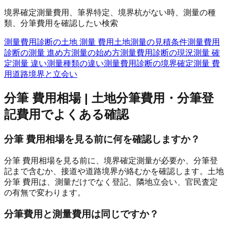
境界確定測量費用、筆界特定、境界杭がない時、測量の種
類、分筆費用を確認したい検索
測量費用診断の土地 測量 費用
土地測量の見積条件
測量費用
診断の測量 進め方
測量の始め方
測量費用診断の現況測量 確
定測量 違い
測量種類の違い
測量費用診断の境界確定測量 費
用
道路境界と立会い
分筆 費用相場 | 土地分筆費用・分筆登
記費用
でよくある確認
分筆 費用相場を見る前に何を確認しますか？
分筆 費用相場を見る前に、境界確定測量が必要か、分筆登
記まで含むか、接道や道路境界が絡むかを確認します。土地
分筆 費用は、測量だけでなく登記、隣地立会い、官民査定
の有無で変わります。
分筆費用と測量費用は同じですか？