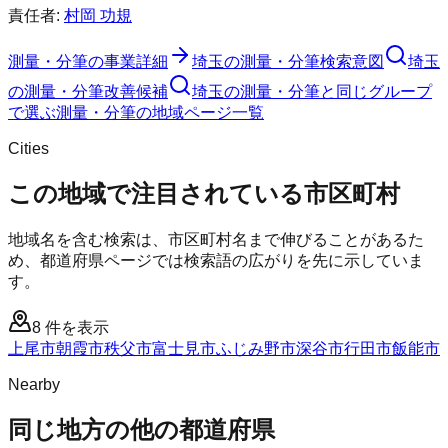
責任者:
村岡 功規
測量・分筆
の事業詳細
埼玉の測量・分筆検索意図
埼玉
の測量・分筆改善候補
埼玉の測量・分筆と同じグループ
で選ぶ
測量・分筆の地域ページ一覧
Cities
この地域で注目されている市区町村
地域名を含む検索は、市区町村名まで伸びることがあるた
め、都道府県ページでは検索語の広がりを先に示していま
す。
8
件を表示
上尾市
朝霞市
秩父市
富士見市
ふじみ野市
深谷市
行田市
飯能市
Nearby
同じ地方の他の都道府県