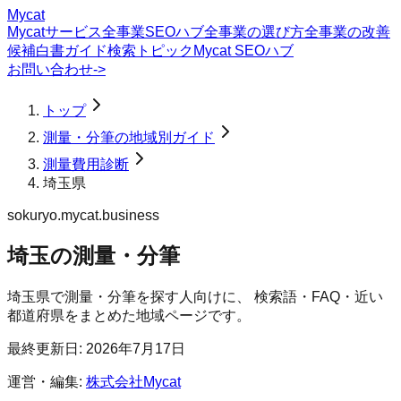
Mycat
Mycatサービス
全事業SEOハブ
全事業の選び方
全事業の改善
候補
白書
ガイド
検索トピック
Mycat SEOハブ
お問い合わせ
->
トップ
測量・分筆の地域別ガイド
測量費用診断
埼玉県
sokuryo.mycat.business
埼玉の測量・分筆
埼玉県
で
測量・分筆
を探す人向けに、 検索語・FAQ・近い
都道府県をまとめた地域ページです。
最終更新日:
2026年7月17日
運営・編集:
株式会社Mycat