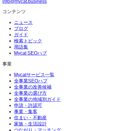
info@mycat.business
コンテンツ
ニュース
ブログ
ガイド
検索トピック
用語集
Mycat SEOハブ
事業
Mycatサービス一覧
全事業SEOハブ
全事業の改善候補
全事業の選び方
全事業の地域別ガイド
申請・許認可
事業・集客
住まい・不動産
家族・生活設計
つながり・マッチング