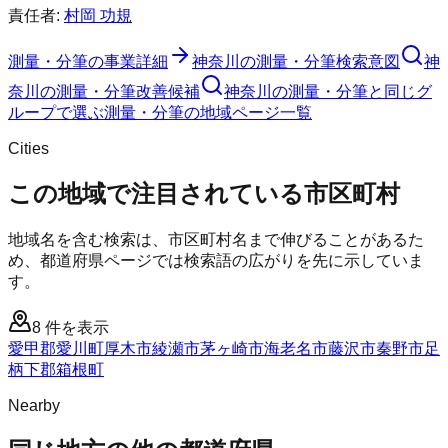
責任者:
村岡 功規
測量・分筆
の事業詳細
神奈川の測量・分筆検索意図
神
奈川の測量・分筆改善候補
神奈川の測量・分筆と同じグ
ループで選ぶ
測量・分筆の地域ページ一覧
Cities
この地域で注目されている市区町村
地域名を含む検索は、市区町村名まで伸びることがあるた
め、都道府県ページでは検索語の広がりを先に示していま
す。
8
件を表示
愛甲郡愛川町
厚木市
綾瀬市
茅ヶ崎市
海老名市
藤沢市
秦野市
足
柄下郡箱根町
Nearby