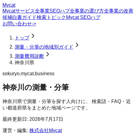
Mycat
Mycatサービス
全事業SEOハブ
全事業の選び方
全事業の改善
候補
白書
ガイド
検索トピック
Mycat SEOハブ
お問い合わせ
->
トップ
測量・分筆の地域別ガイド
測量費用診断
神奈川県
sokuryo.mycat.business
神奈川の測量・分筆
神奈川県
で
測量・分筆
を探す人向けに、 検索語・FAQ・近
い都道府県をまとめた地域ページです。
最終更新日:
2026年7月17日
運営・編集:
株式会社Mycat