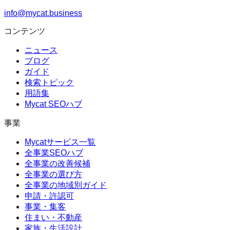
info@mycat.business
コンテンツ
ニュース
ブログ
ガイド
検索トピック
用語集
Mycat SEOハブ
事業
Mycatサービス一覧
全事業SEOハブ
全事業の改善候補
全事業の選び方
全事業の地域別ガイド
申請・許認可
事業・集客
住まい・不動産
家族・生活設計