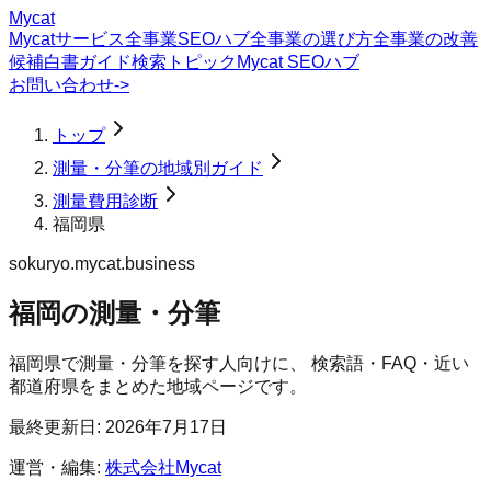
Mycat
Mycatサービス
全事業SEOハブ
全事業の選び方
全事業の改善
候補
白書
ガイド
検索トピック
Mycat SEOハブ
お問い合わせ
->
トップ
測量・分筆の地域別ガイド
測量費用診断
福岡県
sokuryo.mycat.business
福岡の測量・分筆
福岡県
で
測量・分筆
を探す人向けに、 検索語・FAQ・近い
都道府県をまとめた地域ページです。
最終更新日:
2026年7月17日
運営・編集:
株式会社Mycat