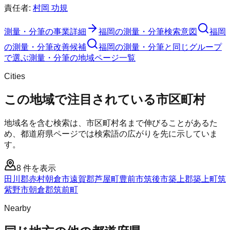
責任者:
村岡 功規
測量・分筆
の事業詳細
福岡の測量・分筆検索意図
福岡
の測量・分筆改善候補
福岡の測量・分筆と同じグループ
で選ぶ
測量・分筆の地域ページ一覧
Cities
この地域で注目されている市区町村
地域名を含む検索は、市区町村名まで伸びることがあるた
め、都道府県ページでは検索語の広がりを先に示していま
す。
8
件を表示
田川郡赤村
朝倉市
遠賀郡芦屋町
豊前市
筑後市
築上郡築上町
筑
紫野市
朝倉郡筑前町
Nearby