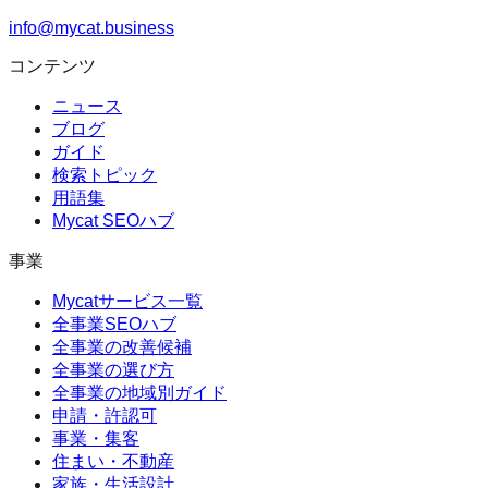
info@mycat.business
コンテンツ
ニュース
ブログ
ガイド
検索トピック
用語集
Mycat SEOハブ
事業
Mycatサービス一覧
全事業SEOハブ
全事業の改善候補
全事業の選び方
全事業の地域別ガイド
申請・許認可
事業・集客
住まい・不動産
家族・生活設計